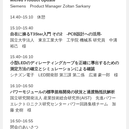
Siemens Product Manager Zoltan Sarkany
14:40~15:10 休憩
15:10~15:40
自在に操るT3Ster入門 その2 -PCB設計への活用-
国立大学法人 東京工業大学 工学院 機械系 研究員 中溝
裕己 様
15:40~16:10
小型LEDのディレーティングカーブを正確に導出するための
測定方法の確立とシミュレーションによる確認
シチズン電子 LED開発部 第三課 第二係 広瀬 豪一郎 様
16:10~16:50
パワーモジュールの標準規格開発の状況と過渡熱抵抗解析
国立研究開発法人 産業技術総合研究所(AIST) 先進パワー
エレクトロニクス研究センター パワー回路集積チーム 加
藤 史樹 様
16:50~16:55
閉会のあいさつ