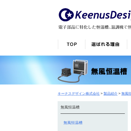
キーナスデザイン株式会社
>
製品紹介
>
無風
無風恒温槽
無風恒温槽