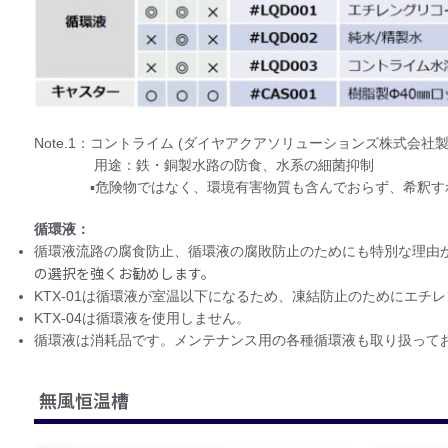
Note.1：コントライム (ダイヤアクアソリューションズ株式会社製
用途：鉄・銅製水路の防食、水系の細菌抑制
▪危険物ではなく、環境有害物質も含んでおらず、希釈すれ
循環液：
循環液流路の腐食防止、循環液の腐敗防止のためにも特別な理由
の選択を強くお勧めします。
KTX-01は循環液が室温以下になるため、凍結防止のためにエチ
KTX-04は循環液を使用しません。
循環液は消耗品です。メンテナンス用の各種循環液も取り扱って
無風恒温槽