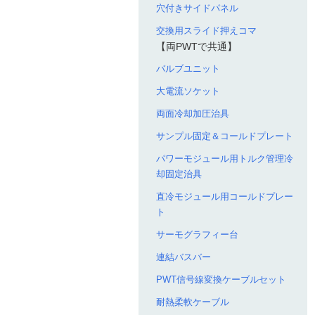
穴付きサイドパネル
交換用スライド押えコマ
【両PWTで共通】
バルブユニット
大電流ソケット
両面冷却加圧治具
サンプル固定＆コールドプレート
パワーモジュール用トルク管理冷
却固定治具
直冷モジュール用コールドプレー
ト
サーモグラフィー台
連結バスバー
PWT信号線変換ケーブルセット
耐熱柔軟ケーブル