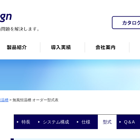
恒温槽
>
無風恒温槽 オーダー型式表
特長
システム構成
仕様
型式
Q＆A