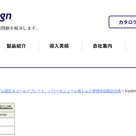
プル固定＆コールドプレート、パワーモジュール用トルク管理冷却固定治具
>
fcp&tm