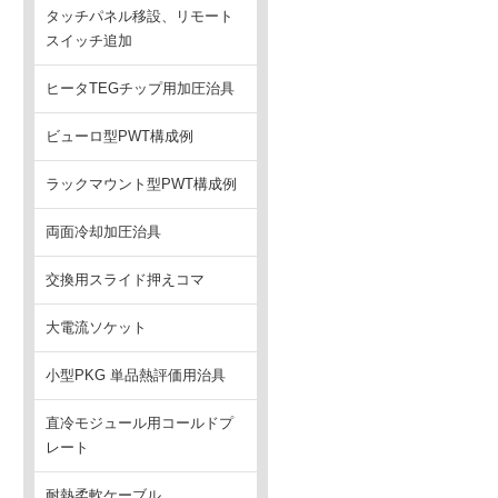
タッチパネル移設、リモート
スイッチ追加
ヒータTEGチップ用加圧治具
ビューロ型PWT構成例
ラックマウント型PWT構成例
両面冷却加圧治具
交換用スライド押えコマ
大電流ソケット
小型PKG 単品熱評価用治具
直冷モジュール用コールドプ
レート
耐熱柔軟ケーブル